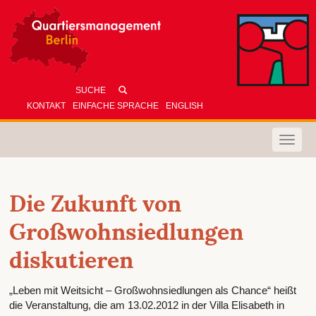
KONTAKT
EINFACHE SPRACHE
ENGLISH
Toggle
naviga
Die Zukunft von
Großwohnsiedlungen
diskutieren
„Leben mit Weitsicht – Großwohnsiedlungen als Chance“ heißt
die Veranstaltung, die am 13.02.2012 in der Villa Elisabeth in