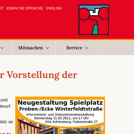
KT
EINFACHE SPRACHE
ENGLISH
Mitmachen
Service
 Vorstellung der
 und
twurf
latz an