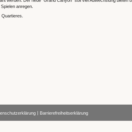
lant werden. Der neue "Grand Canyon" soll viel Abwechslung bieten u
 Spielen anregen.
 Quartieres.
|
enschutzerklärung
Barrierefreiheitserklärung