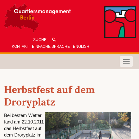
KONTAKT
EINFACHE SPRACHE
ENGLISH
Toggle
naviga
Herbstfest auf dem
Droryplatz
Bei bestem Wetter
fand am 22.10.2011
das Herbstfest auf
dem Droryplatz im