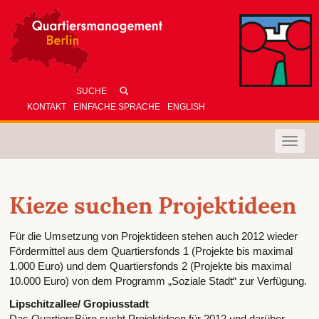
KONTAKT
EINFACHE SPRACHE
ENGLISH
Toggle
naviga
Kieze suchen Projektideen
Für die Umsetzung von Projektideen stehen auch 2012 wieder
Fördermittel aus dem Quartiersfonds 1 (Projekte bis maximal
1.000 Euro) und dem Quartiersfonds 2 (Projekte bis maximal
10.000 Euro) von dem Programm „Soziale Stadt“ zur Verfügung.
Lipschitzallee/ Gropiusstadt
Das QuartiersBüro sucht Projektideen für 2012 und darüber