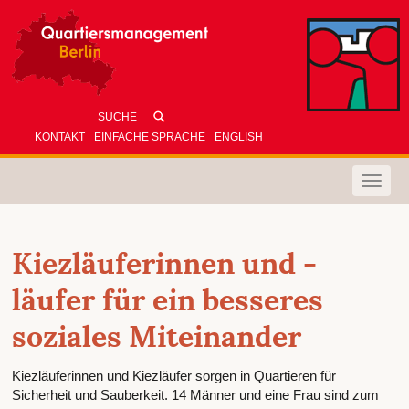
KONTAKT
EINFACHE SPRACHE
ENGLISH
Toggle
naviga
Kiezläuferinnen und -
läufer für ein besseres
soziales Miteinander
Kiezläuferinnen und Kiezläufer sorgen in Quartieren für
Sicherheit und Sauberkeit. 14 Männer und eine Frau sind zum