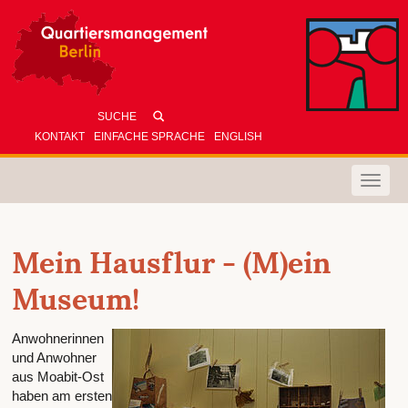
KONTAKT
EINFACHE SPRACHE
ENGLISH
Toggle
naviga
Mein Hausflur - (M)ein
Museum!
Anwohnerinnen
und Anwohner
aus Moabit-Ost
haben am ersten