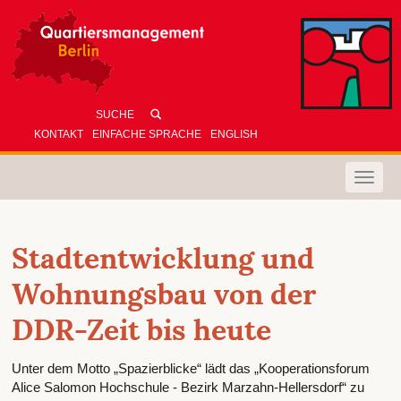
KONTAKT
EINFACHE SPRACHE
ENGLISH
Toggle
naviga
Stadtentwicklung und
Wohnungsbau von der
DDR-Zeit bis heute
Unter dem Motto „Spazierblicke“ lädt das „Kooperationsforum
Alice Salomon Hochschule - Bezirk Marzahn-Hellersdorf“ zu