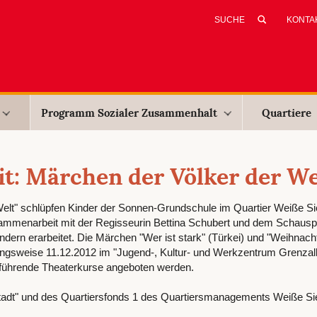
KONTA
Programm Sozialer Zusammenhalt
Quartiere
it: Märchen der Völker der We
elt" schlüpfen Kinder der Sonnen-Grundschule im Quartier Weiße Si
mmenarbeit mit der Regisseurin Bettina Schubert und dem Schauspi
ern erarbeitet. Die Märchen "Wer ist stark" (Türkei) und "Weihnac
ngsweise 11.12.2012 im "Jugend-, Kultur- und Werkzentrum Grenzal
rführende Theaterkurse angeboten werden.
Stadt" und des Quartiersfonds 1 des Quartiersmanagements Weiße Si