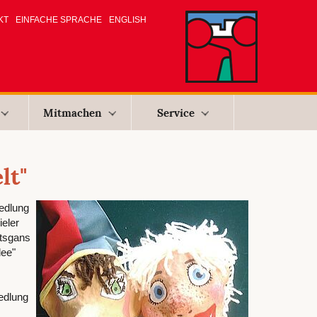
KT
EINFACHE SPRACHE
ENGLISH
Mitmachen
Service
lt"
edlung
eler
htsgans
lee"
edlung