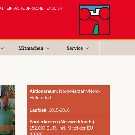
KT
EINFACHE SPRACHE
ENGLISH
Mitmachen
Service
Aktionsraum
: Nord-Marzahn/Nord-
Helle
Laufzeit
: 2015-2016
Förderkosten (Netzwerkfonds)
:
152.000 EUR, inkl. Mittel der EU
(EFRE)