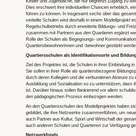
Kinder und Jugendliche, die nur begrenzt Zugang zu we
Dies erschwert ihre individuellen Chancen erheblich, e
führen zu können. In insgesamt sechs über das gesamt
verteilte Schulen wird deshalb in einem Modellprojekt e
Regelschulbetriebs durch erweiterte Bildungs- und Frei
zusammen mit Partnern aus den Quartieren ergänzt wer
Rolle der Schulen als Begegnungs- und Kommunikationso
Quartiersbewohnerinnen und -bewohner gestärkt werde
Quartiersschulen als Identifikationsorte und Bildun
Ziel des Projektes ist, die Schulen in ihrer Einbindung in
Sie sollen in ihrer Rolle als quartiersbezogene Bildung
durch deren Kollegien und die verbundenen Akteure zu err
Ausbildung und Sozialisation so zu unterstützen, dass i
ist. Darüber hinaus sollen flankierend vor allem schuld
den pädagogischen Prozess einbezogen werden.
An den Quartiersschulen des Modellprojektes haben sic
gebildet, die ihre Netzwerke zusammenführen, um neue a
auch Partner aus Kultur, Sport und Wirtschaft der gesa
auch anderen Schulen und Quartieren zur Verfügung ges
Netzwerkfonds