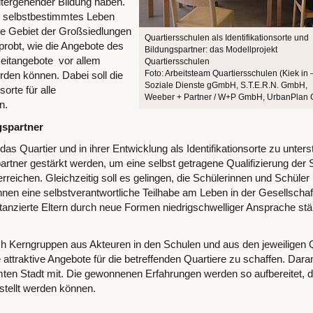
itergehender Bildung haben.
in selbstbestimmtes Leben
e Gebiet der Großsiedlungen
Quartiersschulen als Identifikationsorte und
rprobt, wie die Angebote des
Bildungspartner: das Modellprojekt
zeitangebote vor allem
Quartiersschulen
Foto: Arbeitsteam Quartiersschulen (Kiek in 
den können. Dabei soll die
Soziale Dienste gGmbH, S.T.E.R.N. GmbH,
rte für alle
Weeber + Partner / W+P GmbH, UrbanPlan
n.
gspartner
 das Quartier und in ihrer Entwicklung als Identifikationsorte zu unters
spartner gestärkt werden, um eine selbst getragene Qualifizierung der
eichen. Gleichzeitig soll es gelingen, die Schülerinnen und Schüler i
hnen eine selbstverantwortliche Teilhabe am Leben in der Gesellschaf
istanzierte Eltern durch neue Formen niedrigschwelliger Ansprache stä
h Kerngruppen aus Akteuren in den Schulen und aus den jeweiligen 
ttraktive Angebote für die betreffenden Quartiere zu schaffen. Dara
mten Stadt mit. Die gewonnenen Erfahrungen werden so aufbereitet, d
tellt werden können.