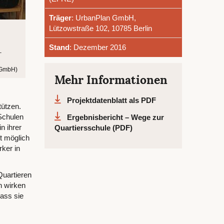
Träger
: UrbanPlan GmbH,
Lützowstraße 102, 10785 Berlin
Stand
: Dezember 2016
–
 GmbH)
Mehr Informationen
Projektdatenblatt als PDF
tützen.
 Schulen
Ergebnisbericht – Wege zur
n ihrer
Quartiersschule (PDF)
t möglich
rker in
Quartieren
n wirken
ass sie