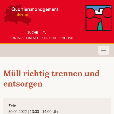
KONTAKT
EINFACHE SPRACHE
ENGLISH
Toggle
naviga
Müll richtig trennen und
entsorgen
Zeit:
30.04.2022 | 13:00 - 14:00 Uhr