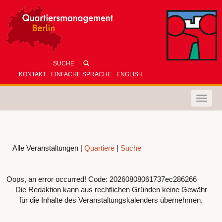
KONTAKT
EINFACHE SPRACHE
ENGLISH
Toggle
naviga
Alle Veranstaltungen |
Quartiere
|
Suche
Oops, an error occurred! Code: 20260808061737ec286266
Die Redaktion kann aus rechtlichen Gründen keine Gewähr
für die Inhalte des Veranstaltungskalenders übernehmen.