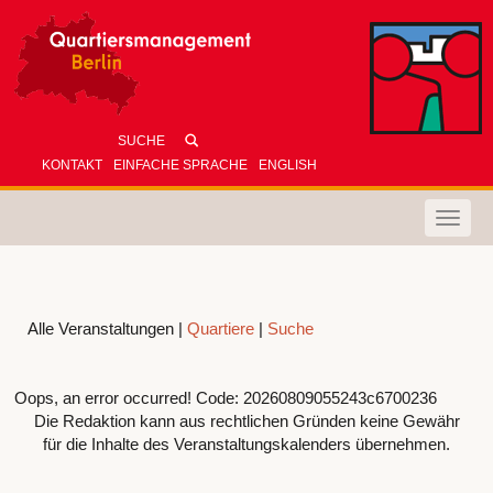
KONTAKT
EINFACHE SPRACHE
ENGLISH
Toggle
naviga
Alle Veranstaltungen |
Quartiere
|
Suche
Oops, an error occurred! Code: 20260809055243c6700236
Die Redaktion kann aus rechtlichen Gründen keine Gewähr
für die Inhalte des Veranstaltungskalenders übernehmen.