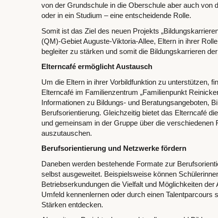
von der Grundschule in die Oberschule aber auch von d
oder in ein Studium – eine entscheidende Rolle.
Somit ist das Ziel des neuen Projekts „Bildungskarrie
(QM)-Gebiet Auguste-Viktoria-Allee, Eltern in ihrer Rolle
begleiter zu stärken und somit die Bildungskarrieren de
Elterncafé ermöglicht Austausch
Um die Eltern in ihrer Vorbildfunktion zu unterstützen, f
Elterncafé im Familienzentrum „Familienpunkt Reinickendo
Informationen zu Bildungs- und Beratungsangeboten, B
Berufsorientierung. Gleichzeitig bietet das Elterncafé di
und gemeinsam in der Gruppe über die verschiedenen F
auszutauschen.
Berufsorientierung und Netzwerke fördern
Daneben werden bestehende Formate zur Berufsorienti
selbst ausgeweitet. Beispielsweise können Schülerinne
Betriebserkundungen die Vielfalt und Möglichkeiten der 
Umfeld kennenlernen oder durch einen Talentparcours sp
Stärken entdecken.