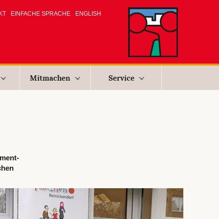
KT
EINFACHE SPRACHE
ENGLISH
Mitmachen
Service
ement-
chen