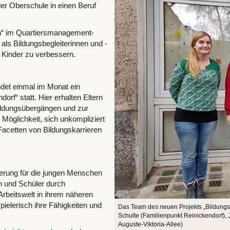
er Oberschule in einen Beruf
ren“ im Quartiersmanagement-
 als Bildungsbegleiterinnen und -
r Kinder zu verbessern.
indet einmal im Monat ein
rf“ statt. Hier erhalten Eltern
ildungsübergängen und zur
e Möglichkeit, sich unkompliziert
acetten von Bildungskarrieren
erung für die jungen Menschen
n und Schüler durch
Arbeitswelt in ihrem näheren
ielerisch ihre Fähigkeiten und
Das Team des neuen Projekts „Bildungs
Schulte (Familienpunkt Reinickendorf), 
Auguste-Viktoria-Allee)