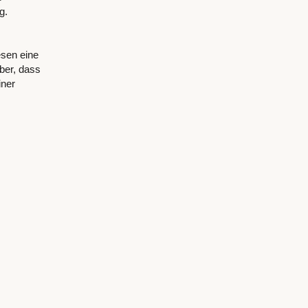
g.
esen eine
ber, dass
iner