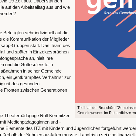
vid-19-Zeit aus. Dabei standen
e auf den Arbeitsalltag aus und wie
t werden?
eteiligten sehr individuell auf die
e die Kommunikation der Mitglieder
sapp-Gruppen statt. Das Team des
ail und später in Einzelgesprächen
efongespräche an, hielt ihre
n und die Gottesdienste in
 Maßnahmen in seiner Gemeinde
, ein „entkrampftes Verhältnis“ zur
tigkeit des gesunden
ne Fronten zwischen Generationen
Titelblatt der Broschüre "Gemeinsa
Gemeinwesens im Richardkiez« ents
ge Theaterpädagoge Rolf Kemnitzer
t mit Medienpädagoginnen und -
ne Elemente des ITZ mit Kindern und Jugendlichen fortgeführt werde
ußerhalb der Schulen ausfallen musste. Langfristig sei eine finanziell