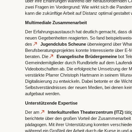
über ihre Erfahrungen während der herausfordernden Co
zwei Fragen im Vordergrund: Wie wirkt sich die Pandemi
kann die zukünftige Arbeit auf Distanz optimal gestalte
Multimediale Zusammenarbeit
Der Erfahrungsaustausch hat deutlich gemacht, dass die B
neuen Gegebenheiten reagierten. So fand beispielsweis
des
Jugendclubs Scheune
überwiegend über What
Berufsberatungsprojektes konnte Interessierte über E-M
beraten. Die
Evangelische Brüdergemeine
bot Tel
Gemeindemitglieder durch Rundbriefe auf dem Laufende
Videobotschaften ab. Die erfolgreiche Umsetzung der
verstärkte Pfarrer Christoph Hartmann in seinem Wunsch
Digitalisierung zu entwickeln. Dabei betonte er die Wich
Selbstverständnisses der neuen Medien, bei denen kei
aufgebaut werden.
Unterstützende Expertise
Der am
Interkulturellen Theaterzentrum (ITZ)
täti
berichtete über den großen Vorteil der Zusammenarbei
pädagogen. Mit ihrer Unterstützung konnten verschiede
während ein Großteil der Arbeit durch die Kurse in und a