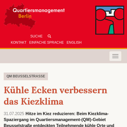
KONTAKT
EINFACHE SPRACHE
ENGLISH
Toggle
naviga
QM BEUSSELSTRASSE
Kühle Ecken verbessern
das Kiezklima
31.07.2025
Hitze im Kiez reduzieren: Beim Kiezklima-
Spaziergang im Quartiersmanagement-(QM)-Gebiet
Beusselstraße entdeckten Teilnehmende kühle Orte und