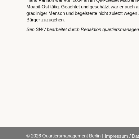
Hans Panhoff war von 2004 an im QM-Gebiet Marzahn
Moabit-Ost tätig. Geachtet und geschätzt war er auch au
gradliniger Mensch und begeisterte nicht zuletzt wegen 
Bürger zuzugehen.
Sen SW / bearbeitet durch Redaktion quartiersmanagem
© 2026 Quartiersmanagement Berlin
|
Impressum / Dat