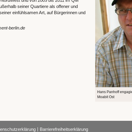
-NordWest und von 2009 bis 2011 im QM
ßerhalb seiner Quartiere als offener und
seiner einfühlsamen Art, auf Bürgerinnen und
ent-berlin.de
Hans Panhoff engagiert
Moabit Ost
|
enschutzerklärung
Barrierefreiheitserklärung