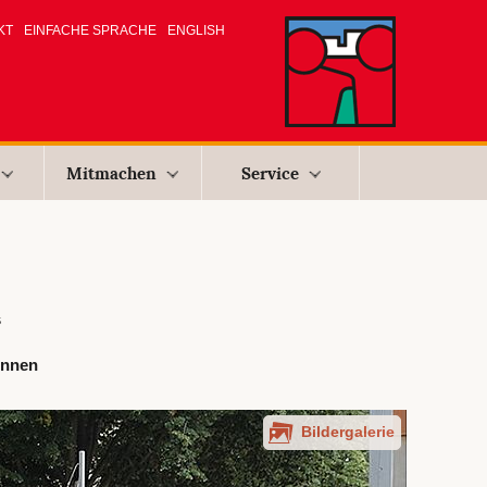
KT
EINFACHE SPRACHE
ENGLISH
Mitmachen
Service
s
innen
Bildergalerie