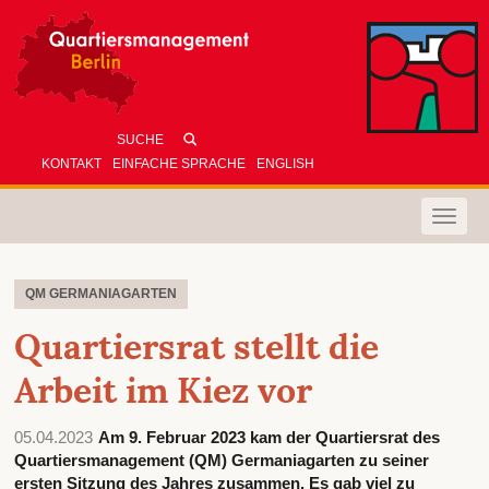
KONTAKT
EINFACHE SPRACHE
ENGLISH
Toggle
naviga
QM GERMANIAGARTEN
Quartiersrat stellt die
Arbeit im Kiez vor
05.04.2023
Am 9. Februar 2023 kam der Quartiersrat des
Quartiersmanagement (QM) Germaniagarten zu seiner
ersten Sitzung des Jahres zusammen. Es gab viel zu