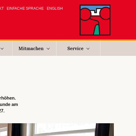
KT
EINFACHE SPRACHE
ENGLISH
Mitmachen
Service
erhöhen.
tunde am
7.