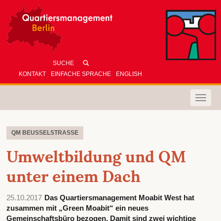
KONTAKT
EINFACHE SPRACHE
ENGLISH
Toggle
naviga
QM BEUSSELSTRASSE
Umweltbildung und QM
unter einem Dach
25.10.2017
Das Quartiersmanagement Moabit West hat
zusammen mit „Green Moabit“ ein neues
Gemeinschaftsbüro bezogen. Damit sind zwei wichtige