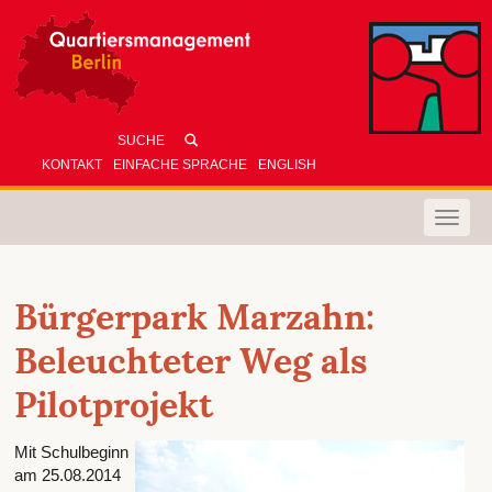
KONTAKT
EINFACHE SPRACHE
ENGLISH
Toggle
naviga
Bürgerpark Marzahn:
Beleuchteter Weg als
Pilotprojekt
Mit Schulbeginn
am 25.08.2014