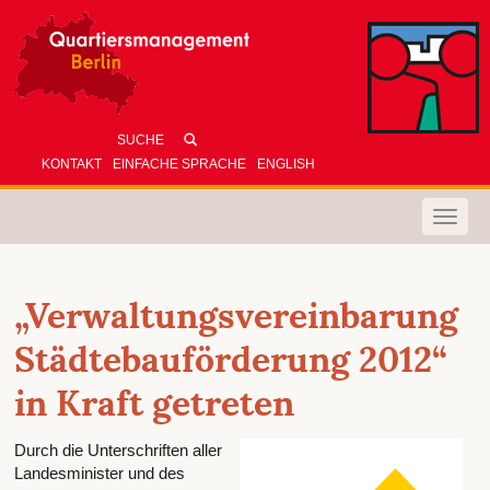
KONTAKT
EINFACHE SPRACHE
ENGLISH
Toggle
naviga
„Verwaltungsvereinbarung
Städtebauförderung 2012“
in Kraft getreten
Durch die Unterschriften aller
Landesminister und des