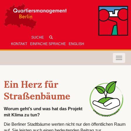
KONTAKT
EINFACHE SPRACHE
ENGLISH
Toggle
naviga
Ein Herz für
Straßenbäume
Worum geht’s und was hat das Projekt
mit Klima zu tun?
Die Berliner Stadtbäume werten nicht nur den öffentlichen Raum
auf. Sie leisten auch einen bedeutenden Beitrag zur