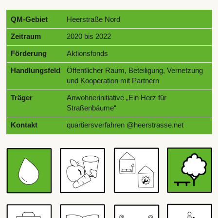
QM-Gebiet
Heerstraße Nord
Zeitraum
2020 bis 2022
Förderung
Aktionsfonds
Handlungsfeld
Öffentlicher Raum, Beteiligung, Vernetzung
und Kooperation mit Partnern
Träger
Anwohnerinitiative „Ein Herz für
Straßenbäume“
Kontakt
quartiersverfahren @heerstrasse.net